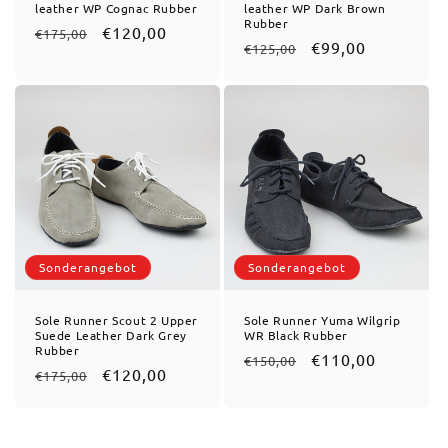
leather WP Cognac Rubber
leather WP Dark Brown
Rubber
Normaler Preis
Verkaufspreis
€120,00
€175,00
Normaler Preis
Verkaufspreis
€99,00
€125,00
Sonderangebot
Sonderangebot
Sole Runner Scout 2 Upper
Sole Runner Yuma Wilgrip
Suede Leather Dark Grey
WR Black Rubber
Rubber
Normaler Preis
Verkaufspreis
€110,00
€150,00
Normaler Preis
Verkaufspreis
€120,00
€175,00